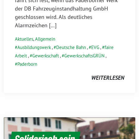
fährt sich fest, wenn das Paderborner Werk
der DB Fahrzeuginstandhaltung GmbH
geschlossen wird. Als deutliches
Alarmzeichen […]
Aktuelles
,
Allgemein
Ausbildungswerk
,
Deutsche Bahn
,
EVG
,
faire
Arbeit
,
Gewerkschaft
,
GewerkschaftsGRÜN
,
Paderborn
WEITERLESEN