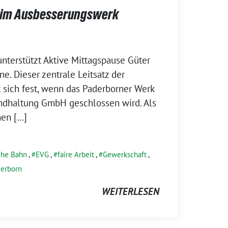
n im Ausbesserungswerk
terstützt Aktive Mittagspause Güter
e. Dieser zentrale Leitsatz der
 sich fest, wenn das Paderborner Werk
ndhaltung GmbH geschlossen wird. Als
hen […]
che Bahn
,
EVG
,
faire Arbeit
,
Gewerkschaft
,
derborn
WEITERLESEN