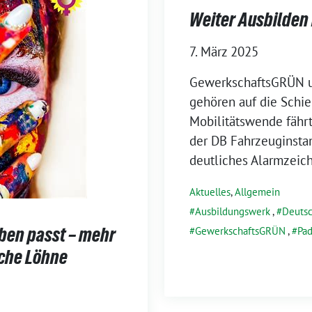
Weiter Ausbilde
7. März 2025
GewerkschaftsGRÜN un
gehören auf die Schien
Mobilitätswende fährt
der DB Fahrzeuginsta
deutliches Alarmzeic
Aktuelles
,
Allgemein
Ausbildungswerk
,
Deuts
eben passt – mehr
GewerkschaftsGRÜN
,
Pa
iche Löhne