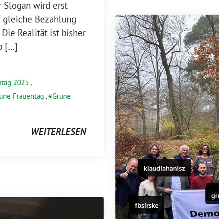
r Slogan wird erst
f gleiche Bezahlung
Die Realität ist bisher
p […]
ntag 2025
,
üne Frauentag
,
Grüne
WEITERLESEN