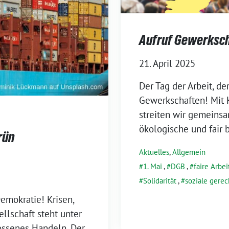
Aufruf Gewerksch
21. April 2025
Der Tag der Arbeit, der
Gewerkschaften! Mit
streiten wir gemeinsa
ökologische und fair 
rün
Aktuelles
,
Allgemein
1. Mai
,
DGB
,
faire Arbei
Solidarität
,
soziale gerec
Demokratie! Krisen,
llschaft steht unter
lossenes Handeln. Der